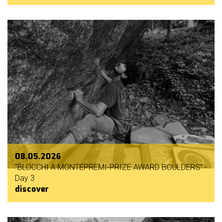
nostri
sponsor
accoglienza
regolamento
08.05.2026
“BLOCCHI A MONTEPREMI-PRIZE AWARD BOULDERS” -
Day 3
discover