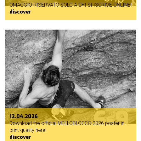
OMAGGIO RISERVATO SOLO A CHI SI ISCRIVE ONLINE!
discover
12.04.2026
Download the official MELLOBLOCCO 2026 poster in
print quality here!
discover