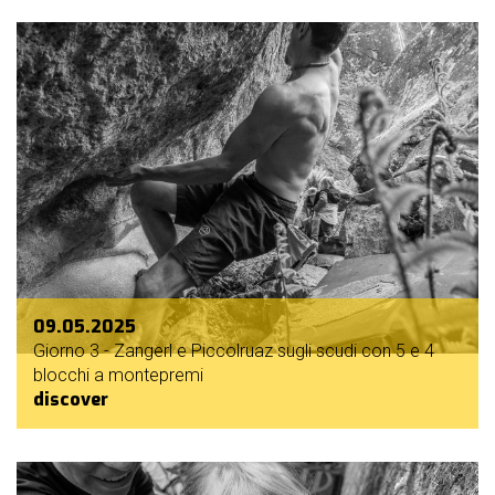
09.05.2025
Giorno 3 - Zangerl e Piccolruaz sugli scudi con 5 e 4
blocchi a montepremi
discover