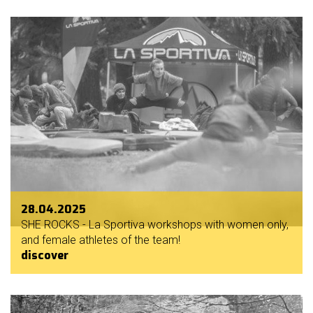
28.04.2025
SHE ROCKS - La Sportiva workshops with women only,
and female athletes of the team!
discover