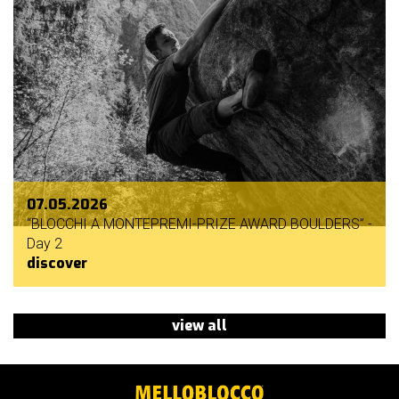
07.05.2026
“BLOCCHI A MONTEPREMI-PRIZE AWARD BOULDERS” -
Day 2
discover
view all