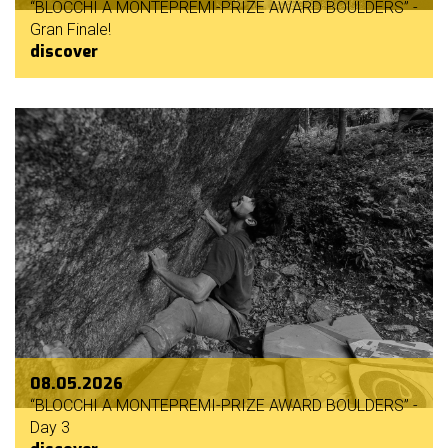
“BLOCCHI A MONTEPREMI-PRIZE AWARD BOULDERS” -
Gran Finale!
discover
08.05.2026
“BLOCCHI A MONTEPREMI-PRIZE AWARD BOULDERS” -
Day 3