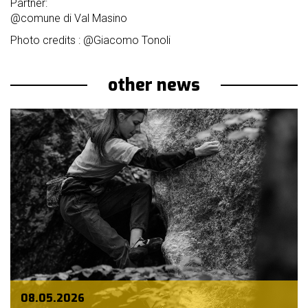
Partner:
@comune di Val Masino
Photo credits : @Giacomo Tonoli
other news
08.05.2026