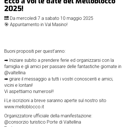
Ecco a voi le date del Melloblocco
nostri
2025!
sponsor
🔜 Da mercoledì 7 a sabato 10 maggio 2025
accoglienza
🎯 Appuntamento in Val Masino!
regolamento
Buoni propositi per quest’anno:
➡ Iniziare subito a prendere ferie ed organizzarsi con la
famiglia e gli amici per passare delle fantastiche giornate in
@valtellina
➡ girare il messaggio a tutti i vostri conoscenti e amici,
vicini e lontani!
Vi aspettiamo numerosi‼
ℹ Le iscrizioni a breve saranno aperte sul nostro sito
www.melloblocco.it
Organizzatore ufficiale della manifestazione:
@consorzio turistico Porte di Valtellina