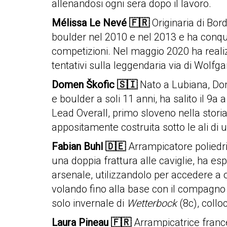
allenandosi ogni sera dopo il lavoro.
Mélissa Le Nevé
🇫🇷
Originaria di Bor
boulder nel 2010 e nel 2013 e ha conqui
competizioni. Nel maggio 2020 ha realiz
tentativi sulla leggendaria via di Wolfgan
Domen Škofic
🇸🇮
Nato a Lubiana, Dom
e boulder a soli 11 anni, ha salito il 9a
Lead Overall, primo sloveno nella storia
appositamente costruita sotto le ali di 
Fabian Buhl
🇩🇪
Arrampicatore poliedri
una doppia frattura alle caviglie, ha es
arsenale, utilizzandolo per accedere a o
volando fino alla base con il compagno 
solo invernale di
Wetterbock
(8c), collo
Laura Pineau
🇫🇷
Arrampicatrice france