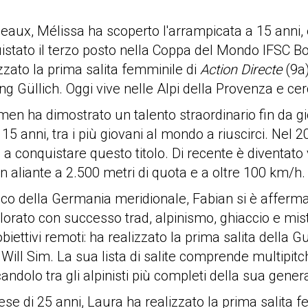
deaux, Mélissa ha scoperto l'arrampicata a 15 anni
stato il terzo posto nella Coppa del Mondo IFSC Boul
zato la prima salita femminile di
Action Directe
(9a)
g Güllich. Oggi vive nelle Alpi della Provenza e cerca 
en ha dimostrato un talento straordinario fin da g
 a 15 anni, tra i più giovani al mondo a riuscirci. N
 a conquistare questo titolo. Di recente è diventato 
un aliante a 2.500 metri di quota e a oltre 100 km/h.
co della Germania meridionale, Fabian si è afferm
plorato con successo trad, alpinismo, ghiaccio e mis
biettivi remoti: ha realizzato la prima salita della 
Will Sim. La sua lista di salite comprende multipi
candolo tra gli alpinisti più completi della sua gener
se di 25 anni, Laura ha realizzato la prima salita 