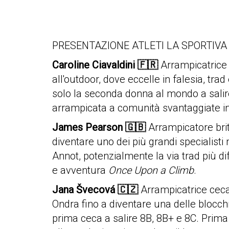
PRESENTAZIONE ATLETI LA SPORTIVA 
Caroline Ciavaldini
🇫🇷
Arrampicatrice 
all'outdoor, dove eccelle in falesia, tr
solo la seconda donna al mondo a salire
arrampicata a comunità svantaggiate in
James Pearson
🇬🇧
Arrampicatore brita
diventare uno dei più grandi specialisti
Annot, potenzialmente la via trad più di
e avventura
Once Upon a Climb
.
Jana Švecová
🇨🇿
Arrampicatrice ceca 
Ondra fino a diventare una delle blocch
prima ceca a salire 8B, 8B+ e 8C. Prima