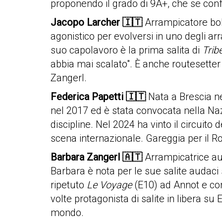
proponendo il grado di 9A+, che se conf
Jacopo Larcher
🇮🇹
Arrampicatore bolz
agonistico per evolversi in uno degli arr
suo capolavoro è la prima salita di
Trib
abbia mai scalato". È anche routesetter
Zangerl.
Federica Papetti
🇮🇹
Nata a Brescia ne
nel 2017 ed è stata convocata nella Naz
discipline. Nel 2024 ha vinto il circuito
scena internazionale. Gareggia per il Ro
Barbara Zangerl
🇦🇹
Arrampicatrice aust
Barbara è nota per le sue salite audaci 
ripetuto
Le Voyage
(E10) ad Annot e con
volte protagonista di salite in libera su
mondo.