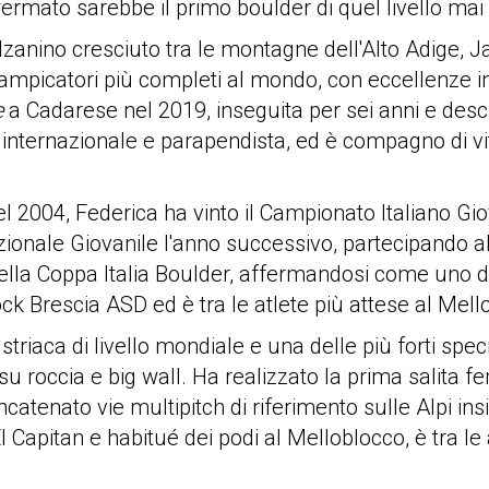
ermato sarebbe il primo boulder di quel livello mai 
anino cresciuto tra le montagne dell'Alto Adige, J
ampicatori più completi al mondo, con eccellenze in fa
e
a Cadarese nel 2019, inseguita per sei anni e descri
 internazionale e parapendista, ed è compagno di vit
l 2004, Federica ha vinto il Campionato Italiano G
ionale Giovanile l'anno successivo, partecipando all
 della Coppa Italia Boulder, affermandosi come uno dei
ck Brescia ASD ed è tra le atlete più attese al Mell
riaca di livello mondiale e una delle più forti specia
su roccia e big wall. Ha realizzato la prima salita f
catenato vie multipitch di riferimento sulle Alpi 
 El Capitan e habitué dei podi al Melloblocco, è tra le