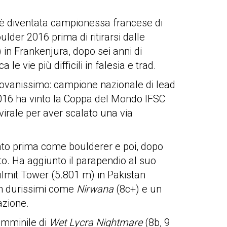
, è diventata campionessa francese di
der 2016 prima di ritirarsi dalle
 in Frankenjura, dopo sei anni di
le vie più difficili in falesia e trad.
iovanissimo: campione nazionale di lead
el 2016 ha vinto la Coppa del Mondo IFSC
virale per aver scalato una via
ato prima come boulderer e poi, dopo
to. Ha aggiunto il parapendio al suo
Gulmit Tower (5.801 m) in Pakistan
tch durissimi come
Nirwana
(8c+) e un
azione.
femminile di
Wet Lycra Nightmare
(8b, 9