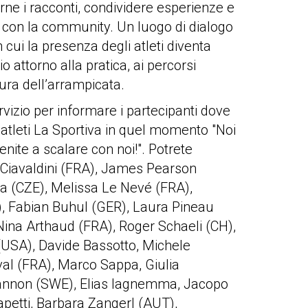
rne i racconti, condividere esperienze e
o con la community. Un luogo di dialogo
n cui la presenza degli atleti diventa
 attorno alla pratica, ai percorsi
tura dell’arrampicata.
rvizio per informare i partecipanti dove
 atleti La Sportiva in quel momento "Noi
enite a scalare con noi!". Potrete
e Ciavaldini (FRA), James Pearson
a (CZE), Melissa Le Nevé (FRA),
, Fabian Buhul (GER), Laura Pineau
 Nina Arthaud (FRA), Roger Schaeli (CH),
(USA), Davide Bassotto, Michele
al (FRA), Marco Sappa, Giulia
Shannon (SWE), Elias Iagnemma, Jacopo
apetti, Barbara Zangerl (AUT),