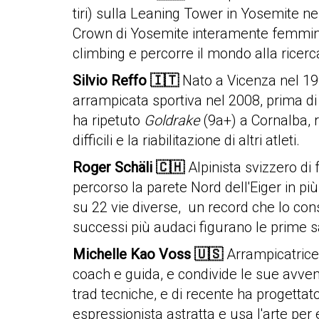
tiri) sulla Leaning Tower in Yosemite n
Crown di Yosemite interamente femmini
climbing e percorre il mondo alla ricerc
Silvio Reffo
🇮🇹
Nato a Vicenza nel 1990
arrampicata sportiva nel 2008, prima di l
ha ripetuto
Goldrake
(9a+) a Cornalba, r
difficili e la riabilitazione di altri atleti.
Roger Schäli
🇨🇭
Alpinista svizzero di
percorso la parete Nord dell'Eiger in più d
su 22 vie diverse,
un record che lo con
successi più audaci figurano le prime sal
Michelle Kao Voss
🇺🇸
Arrampicatrice 
coach e guida, e condivide le sue avvent
trad tecniche, e di recente ha progettat
espressionista astratta e usa l'arte per 