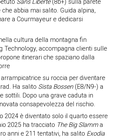
ipetuto
Sans Liberté
(8b+) sulla parete
 che abbia mai salito. Guida alpina,
ornare a Courmayeur e dedicarsi
 nella cultura della montagna fin
ing Technology, accompagna clienti sulle
propone itinerari che spaziano dalla
orre
arrampicatrice su roccia per diventare
trad. Ha salito
Sista Bossen
(E8/N9-) a
re sottili. Dopo una grave caduta in
rinnovata consapevolezza del rischio.
o 2024 è diventato solo il quarto essere
naio 2025 ha tracciato
The Big Slamm
a
o anni e 211 tentativi, ha salito
Exodia