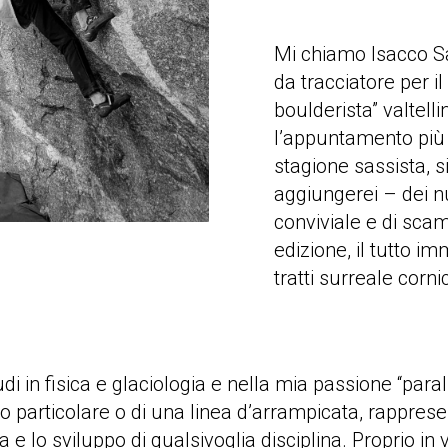
Mi chiamo Isacco Sa
da tracciatore per i
boulderista” valtel
l’appuntamento più a
stagione sassista, si
aggiungerei – dei nu
conviviale e di sca
edizione, il tutto i
tratti surreale corn
in fisica e glaciologia e nella mia passione “paralle
llo particolare o di una linea d’arrampicata, rapprese
 e lo sviluppo di qualsivoglia disciplina. Proprio in 