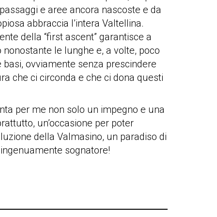
vi passaggi e aree ancora nascoste e da
osa abbraccia l’intera Valtellina.
te della “first ascent” garantisce a
ò nonostante le lunghe e, a volte, poco
lle basi, ovviamente senza prescindere
ura che ci circonda e che ci dona questi
esenta per me non solo un impegno e una
prattutto, un’occasione per poter
voluzione della Valmasino, un paradiso di
no, ingenuamente sognatore!