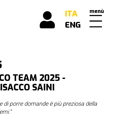
menù
ITA
ENG
5
CO TEAM 2025 -
: ISACCO SAINI
te di porre domande è più preziosa della
lemi.”