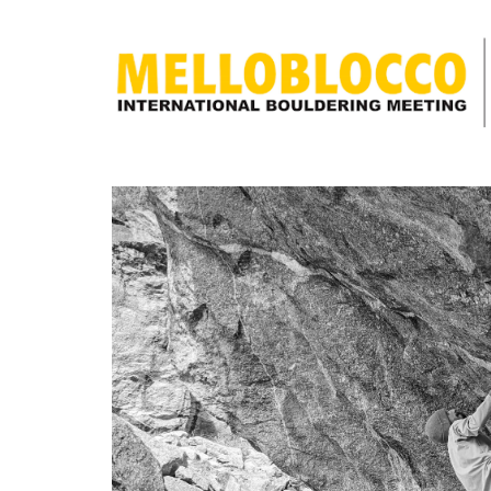
scopri
cos’è
Melloblocco
news
come
arrivare
buone