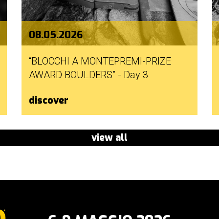
08.05.2026
“BLOCCHI A MONTEPREMI-PRIZE
AWARD BOULDERS” - Day 3
discover
view all