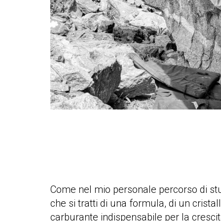
pratiche
mello
history
i nostri
sponsor
accoglienza
regolamento
Come nel mio personale percorso di studi 
che si tratti di una formula, di un crista
carburante indispensabile per la crescita