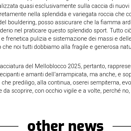
focalizzata quasi esclusivamente sulla caccia di nuo
amente nella splendida e variegata roccia che copi
el bouldering, posso assicurare che la fiamma arden
iderio nel praticare questo splendido sport. Tutto ci
a e frenetica pulizia e sistemazione dei massi e de
 che noi tutti dobbiamo alla fragile e generosa nat
 tracciatura del Melloblocco 2025, pertanto, rappr
artecipanti e amanti dell’arrampicata, ma anche, e so
io che prediligo, alla continua, oserei sempiterna, e
re da scoprire, con occhio vigile e a volte, perché 
other news