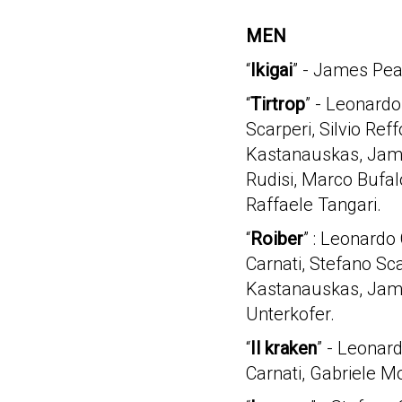
MEN
“
Ikigai
” - James Pea
“
Tirtrop
” - Leonardo
Scarperi, Silvio Ref
Kastanauskas, Jame
Rudisi, Marco Bufal
Raffaele Tangari.
“
Roiber
” : Leonardo
Carnati, Stefano Sca
Kastanauskas, Jame
Unterkofer.
“
Il kraken
” - Leonar
Carnati, Gabriele Mo