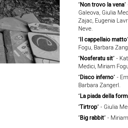
“
Non trovo la vena
”
Galeova, Giulia Med
Zajac, Eugenia Lav
Neve.
“
Il cappellaio matto
Fogu, Barbara Zang
“
Nosferatu sit
” - K
Medici, Miriam Fog
“
Disco inferno
” - E
Barbara Zangerl.
“
La piada della form
“
Tirtrop
” - Giulia M
“
Big rabbit
” - Miria