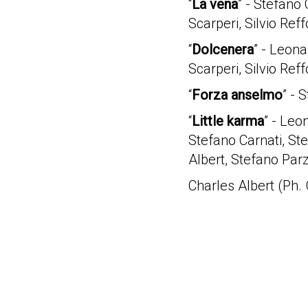
“
La vena
” - Stefano
Scarperi, Silvio Reff
“
Dolcenera
” - Leon
Scarperi, Silvio Re
“
Forza anselmo
” - 
“
Little karma
” - Leo
Stefano Carnati, St
Albert, Stefano Parz
Charles Albert (Ph.