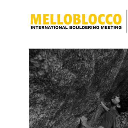
scopri
cos’è
Melloblocco
news
come
arrivare
buone