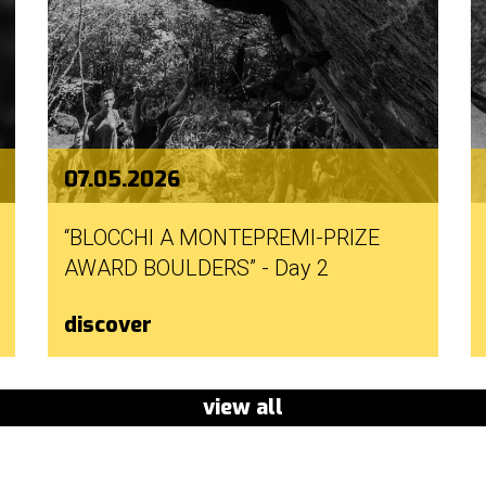
07.05.2026
“BLOCCHI A MONTEPREMI-PRIZE
AWARD BOULDERS” - Day 2
discover
view all