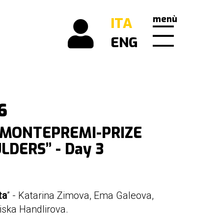
menù
ITA
ENG
6
 MONTEPREMI-PRIZE
DERS” - Day 3
ta
” - Katarina Zimova, Ema Galeova,
iska Handlirova.