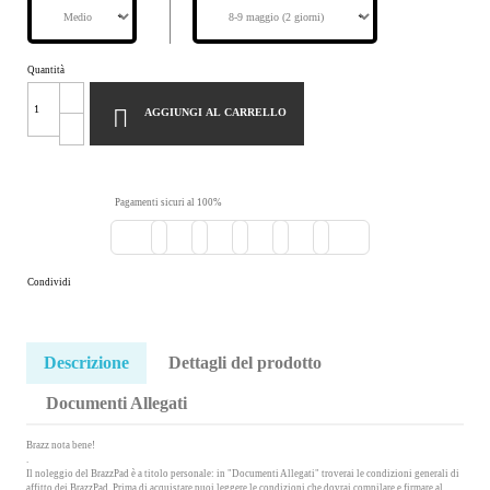
Quantità

AGGIUNGI AL CARRELLO
Pagamenti sicuri al 100%
Condividi
Descrizione
Dettagli del prodotto
Documenti Allegati
Brazz nota bene!
.
Il noleggio del BrazzPad è a titolo personale:
in "Documenti Allegati" troverai le condizioni generali di
affitto dei BrazzPad. Prima di acquistare puoi leggere le condizioni che dovrai compilare e firmare al