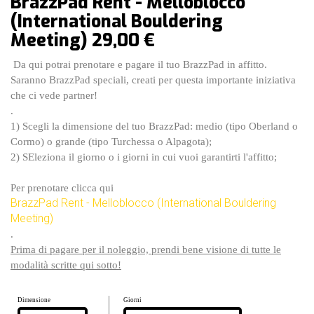
BrazzPad Rent - Melloblocco
nostri
(International Bouldering
sponsor
Meeting) 29,00 €
accoglienza
Da qui potrai prenotare e pagare il tuo
BrazzPad in affitto
.
Saranno BrazzPad speciali, creati per questa importante iniziativa
regolamento
che ci vede partner!
.
1)
Scegli la dimensione
del tuo BrazzPad: medio (tipo Oberland o
Cormo) o grande (tipo Turchessa o Alpagota);
2) SEleziona
il giorno o i giorni
in cui vuoi garantirti l'affitto;
Per prenotare clicca qui
BrazzPad Rent - Melloblocco (International Bouldering
Meeting)
.
Prima di pagare per il noleggio, prendi bene visione di tutte le
modalità scritte qui sotto!
Dimensione
Giorni