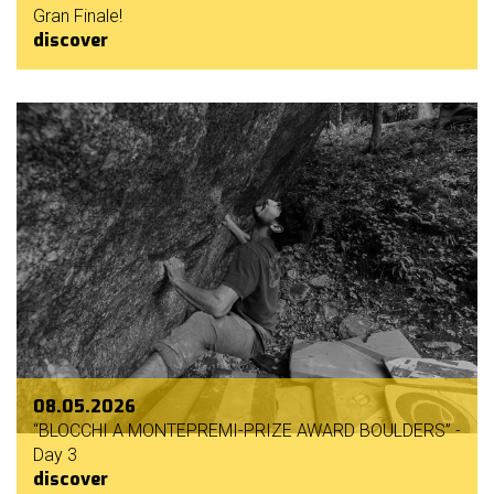
Gran Finale!
discover
08.05.2026
“BLOCCHI A MONTEPREMI-PRIZE AWARD BOULDERS” -
Day 3
discover