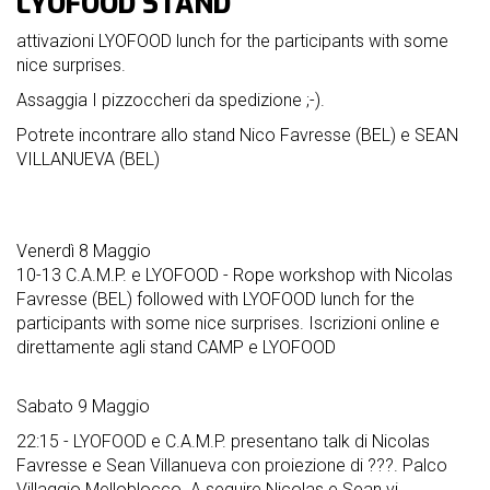
LYOFOOD STAND
nostri
sponsor
attivazioni LYOFOOD lunch for the participants with some
nice surprises.
accoglienza
Assaggia I pizzoccheri da spedizione ;-).
Potrete incontrare allo stand Nico Favresse (BEL) e SEAN
regolamento
VILLANUEVA (BEL)
Venerdì 8 Maggio
10-13 C.A.M.P. e LYOFOOD - Rope workshop with Nicolas
Favresse (BEL) followed with LYOFOOD lunch for the
participants with some nice surprises. Iscrizioni online e
direttamente agli stand CAMP e LYOFOOD
Sabato 9 Maggio
22:15 - LYOFOOD e C.A.M.P. presentano talk di Nicolas
Favresse e Sean Villanueva con proiezione di ???. Palco
Villaggio Melloblocco. A seguire Nicolas e Sean vi