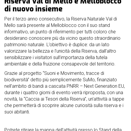
Riserva Val di Mello e Melloblocco
nostri
di nuovo insieme
sponsor
Per il terzo anno consecutivo, la Riserva Naturale Val di
accoglienza
Mello sarà presente al Melloblocco con il suo stand
informativo, un punto di riferimento per tutti coloro che
desiderano conoscere più da vicino questo straordinario
regolamento
patrimonio naturale. L’obiettivo è duplice: da un lato
valorizzare la bellezza e l’unicità della Riserva, dall’altro
sensibilizzare i visitatori sull’importanza della tutela
ambientale e della fruizione consapevole del territorio.
Grazie al progetto “Suoni e Movimento, tracce di
biodiversità” detto più semplicemente SuMo, finanziato
nell’ambito di bandi a cascata PNRR – Next Generation EU,
durante i quattro giorni di evento verrà riproposta, con una
novità, la “Caccia ai Tesori della Riserva”, un’attività a tappe
che permetterà di scoprire alcune curiosità sulla riserva e i
suoi abitanti.
Potrete ritirare la mappa dell’attività presso lo Stand della