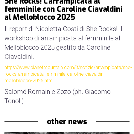
She Rocks! L'arrampicata al
nostri
femminile con Caroline Ciavaldini
sponsor
al Melloblocco 2025
accoglienza
Il report di Nicoletta Costi di She Rocks! Il
workshop di arrampicata al femminile al
regolamento
Melloblocco 2025 gestito da Caroline
Ciavaldini.
https://www.planetmountain.com/it/notizie/arrampicata/she-
rocks-arrampicata-femminile-caroline-ciavaldini-
melloblocco-2025.html
Salomé Romain e Zozo (ph. Giacomo
Tonoli)
other news