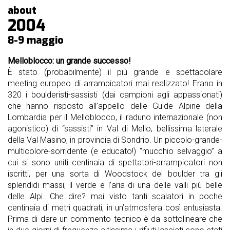
nostri
about
sponsor
2004
8-9 maggio
accoglienza
Melloblocco: un grande successo!
regolamento
È stato (probabilmente) il più grande e spettacolare
meeting europeo di arrampicatori mai realizzato! Erano in
320 i boulderisti-sassisti (dai campioni agli appassionati)
che hanno risposto all’appello delle Guide Alpine della
Lombardia per il Melloblocco, il raduno internazionale (non
agonistico) di “sassisti” in Val di Mello, bellissima laterale
della Val Masino, in provincia di Sondrio. Un piccolo-grande-
multicolore-sorridente (e educato!) “mucchio selvaggio” a
cui si sono uniti centinaia di spettatori-arrampicatori non
iscritti, per una sorta di Woodstock del boulder tra gli
splendidi massi, il verde e l’aria di una delle valli più belle
delle Alpi. Che dire? mai visto tanti scalatori in poche
centinaia di metri quadrati, in un’atmosfera così entusiasta.
Prima di dare un commento tecnico è da sottolineare che