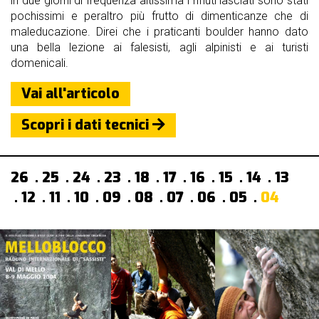
in due giorni di frequenza altissima i rifiuti lasciati sono stati
pochissimi e peraltro più frutto di dimenticanze che di
maleducazione. Direi che i praticanti boulder hanno dato
una bella lezione ai falesisti, agli alpinisti e ai turisti
domenicali.
Vai all'articolo
Scopri i dati tecnici
26
25
24
23
18
17
16
15
14
13
12
11
10
09
08
07
06
05
04