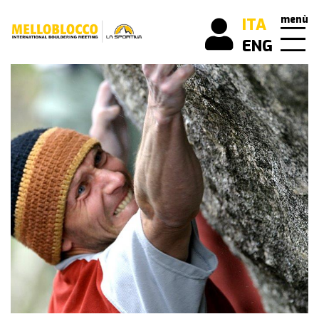
menù
ITA
ENG
scopri
cos’è
Melloblocco
news
come
arrivare
buone
pratiche
mello
history
i