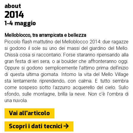
nostri
about
sponsor
2014
1-4 maggio
accoglienza
Melloblocco, tra arrampicata e bellezza
regolamento
Piccolo flash mattutino del Melloblocco 2014: due ragazze
si godono il sole su uno dei massi del giardino del Mello.
Chissà cosa si raccontano. Forse staranno ripensando alla
gran festa di ieri sera, o ai boulder che affronteranno oggi.
Oppure si godono semplicemente l'attimo prima dell'inizio
di questa ultima giornata. Intorno la vita del Mello Village
sta lentamente riprendendo, con calma. E tutto sembra
come sospeso sotto l'azzurro acquerello del cielo. Sullo
sfondo, sulle montagne, brilla la neve. Non c'è l'ombra di
una nuvola.
Vai all'articolo
Scopri i dati tecnici