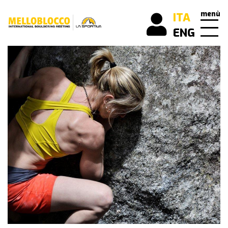
menù
ITA
ENG
scopri
cos’è
Melloblocco
news
come
arrivare
buone
pratiche
mello
history
i