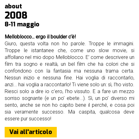
nostri
about
sponsor
2008
8-11 maggio
accoglienza
Melloblocco... ergo il boulder c’è!
regolamento
Giuro, questa volta non ho parole. Troppe le immagini.
Troppe le istantanee che, come uno slow movie, si
affollano nel mio dopo Melloblocco. E’ come descrivere un
film tra sogno e realtà, un bel film che ha colori che si
confondono con la fantasia ma nessuna trama certa.
Nessun inizio e nessuna fine. Hai voglia di raccontarlo,
anzi... hai voglia a raccontarlo! Ti viene solo un: sì, l’ho visto.
Riesci solo a dire io c’ero, l’ho vissuto. E a fare un mezzo
sorriso sognante (e un po’ ebete...). Sì, un po’ diverso mi
sento, anche se non ho capito bene il perché, e cosa poi
sia veramente successo. Ma caspita, qualcosa deve
essere pur successo!
Vai all'articolo