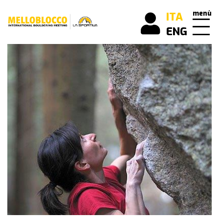
menù
ITA
ENG
scopri
cos’è
Melloblocco
news
come
arrivare
buone
pratiche
mello
history
i