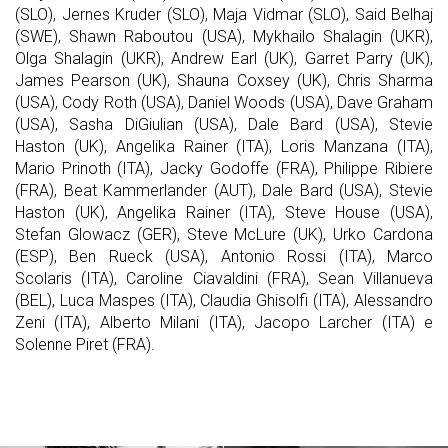
(SLO), Jernes Kruder (SLO), Maja Vidmar (SLO), Said Belhaj
(SWE), Shawn Raboutou (USA), Mykhailo Shalagin (UKR),
Olga Shalagin (UKR), Andrew Earl (UK), Garret Parry (UK),
James Pearson (UK), Shauna Coxsey (UK), Chris Sharma
(USA), Cody Roth (USA), Daniel Woods (USA), Dave Graham
(USA), Sasha DiGiulian (USA), Dale Bard (USA), Stevie
Haston (UK), Angelika Rainer (ITA), Loris Manzana (ITA),
Mario Prinoth (ITA), Jacky Godoffe (FRA), Philippe Ribiere
(FRA), Beat Kammerlander (AUT), Dale Bard (USA), Stevie
Haston (UK), Angelika Rainer (ITA), Steve House (USA),
Stefan Glowacz (GER), Steve McLure (UK), Urko Cardona
(ESP), Ben Rueck (USA), Antonio Rossi (ITA), Marco
Scolaris (ITA), Caroline Ciavaldini (FRA), Sean Villanueva
(BEL), Luca Maspes (ITA), Claudia Ghisolfi (ITA), Alessandro
Zeni (ITA), Alberto Milani (ITA), Jacopo Larcher (ITA) e
Solenne Piret (FRA).