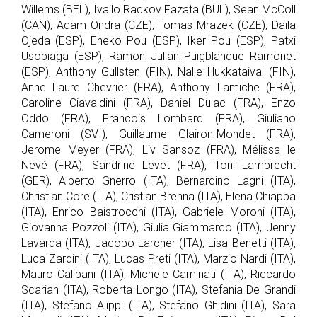
Willems (BEL), Ivailo Radkov Fazata (BUL), Sean McColl
(CAN), Adam Ondra (CZE), Tomas Mrazek (CZE), Daila
Ojeda (ESP), Eneko Pou (ESP), Iker Pou (ESP), Patxi
Usobiaga (ESP), Ramon Julian Puigblanque Ramonet
(ESP), Anthony Gullsten (FIN), Nalle Hukkataival (FIN),
Anne Laure Chevrier (FRA), Anthony Lamiche (FRA),
Caroline Ciavaldini (FRA), Daniel Dulac (FRA), Enzo
Oddo (FRA), Francois Lombard (FRA), Giuliano
Cameroni (SVI), Guillaume Glairon-Mondet (FRA),
Jerome Meyer (FRA), Liv Sansoz (FRA), Mélissa le
Nevé (FRA), Sandrine Levet (FRA), Toni Lamprecht
(GER), Alberto Gnerro (ITA), Bernardino Lagni (ITA),
Christian Core (ITA), Cristian Brenna (ITA), Elena Chiappa
(ITA), Enrico Baistrocchi (ITA), Gabriele Moroni (ITA),
Giovanna Pozzoli (ITA), Giulia Giammarco (ITA), Jenny
Lavarda (ITA), Jacopo Larcher (ITA), Lisa Benetti (ITA),
Luca Zardini (ITA), Lucas Preti (ITA), Marzio Nardi (ITA),
Mauro Calibani (ITA), Michele Caminati (ITA), Riccardo
Scarian (ITA), Roberta Longo (ITA), Stefania De Grandi
(ITA), Stefano Alippi (ITA), Stefano Ghidini (ITA), Sara