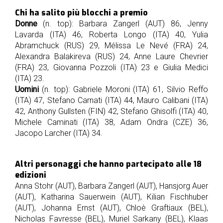
Chi ha salito più blocchi a premio
Donne
(n. top): Barbara Zangerl (AUT) 86, Jenny
Lavarda (ITA) 46, Roberta Longo (ITA) 40, Yulia
Abramchuck (RUS) 29, Mélissa Le Nevé (FRA) 24,
Alexandra Balakireva (RUS) 24, Anne Laure Chevrier
(FRA) 23, Giovanna Pozzoli (ITA) 23 e Giulia Medici
(ITA) 23.
Uomini
(n. top): Gabriele Moroni (ITA) 61, Silvio Reffo
(ITA) 47, Stefano Carnati (ITA) 44, Mauro Calibani (ITA)
42, Anthony Gullsten (FIN) 42, Stefano Ghisolfi (ITA) 40,
Michele Caminati (ITA) 38, Adam Ondra (CZE) 36,
Jacopo Larcher (ITA) 34.
Altri personaggi che hanno partecipato alle 18
edizioni
Anna Stohr (AUT), Barbara Zangerl (AUT), Hansjorg Auer
(AUT), Katharina Sauerwein (AUT), Kilian Fischhuber
(AUT), Johanna Ernst (AUT), Chloè Graftiaux (BEL),
Nicholas Favresse (BEL), Muriel Sarkany (BEL), Klaas