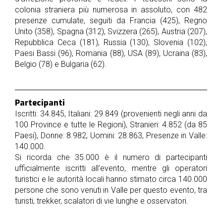
nostri
colonia straniera più numerosa in assoluto, con 482
sponsor
presenze cumulate, seguiti da Francia (425), Regno
Unito (358), Spagna (312), Svizzera (265), Austria (207),
accoglienza
Repubblica Ceca (181), Russia (130), Slovenia (102),
Paesi Bassi (96), Romania (88), USA (89), Ucraina (83),
Belgio (78) e Bulgaria (62).
regolamento
Partecipanti
Iscritti: 34.845, Italiani: 29.849 (provenienti negli anni da
100 Province e tutte le Regioni), Stranieri: 4.852 (da 85
Paesi), Donne: 8.982, Uomini: 28.863, Presenze in Valle:
140.000.
Si ricorda che 35.000 è il numero di partecipanti
ufficialmente iscritti all'evento, mentre gli operatori
turistici e le autorità locali hanno stimato circa 140.000
persone che sono venuti in Valle per questo evento, tra
turisti, trekker, scalatori di vie lunghe e osservatori.