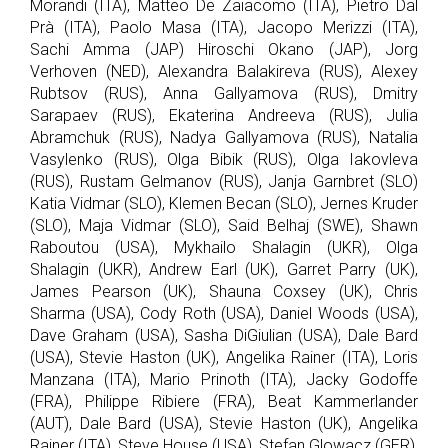
Morandi (ITA), Matteo De Zaiacomo (ITA), Pietro Dal
Prà (ITA), Paolo Masa (ITA), Jacopo Merizzi (ITA),
Sachi Amma (JAP) Hiroschi Okano (JAP), Jorg
Verhoven (NED), Alexandra Balakireva (RUS), Alexey
Rubtsov (RUS), Anna Gallyamova (RUS), Dmitry
Sarapaev (RUS), Ekaterina Andreeva (RUS), Julia
Abramchuk (RUS), Nadya Gallyamova (RUS), Natalia
Vasylenko (RUS), Olga Bibik (RUS), Olga Iakovleva
(RUS), Rustam Gelmanov (RUS), Janja Garnbret (SLO)
Katia Vidmar (SLO), Klemen Becan (SLO), Jernes Kruder
(SLO), Maja Vidmar (SLO), Said Belhaj (SWE), Shawn
Raboutou (USA), Mykhailo Shalagin (UKR), Olga
Shalagin (UKR), Andrew Earl (UK), Garret Parry (UK),
James Pearson (UK), Shauna Coxsey (UK), Chris
Sharma (USA), Cody Roth (USA), Daniel Woods (USA),
Dave Graham (USA), Sasha DiGiulian (USA), Dale Bard
(USA), Stevie Haston (UK), Angelika Rainer (ITA), Loris
Manzana (ITA), Mario Prinoth (ITA), Jacky Godoffe
(FRA), Philippe Ribiere (FRA), Beat Kammerlander
(AUT), Dale Bard (USA), Stevie Haston (UK), Angelika
Rainer (ITA), Steve House (USA), Stefan Glowacz (GER),