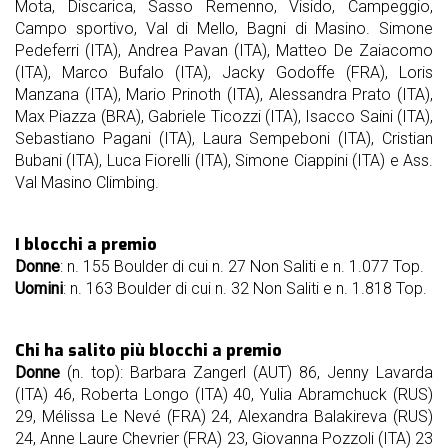
Mota, Discarica, Sasso Remenno, Visido, Campeggio,
Campo sportivo, Val di Mello, Bagni di Masino. Simone
Pedeferri (ITA), Andrea Pavan (ITA), Matteo De Zaiacomo
(ITA), Marco Bufalo (ITA), Jacky Godoffe (FRA), Loris
Manzana (ITA), Mario Prinoth (ITA), Alessandra Prato (ITA),
Max Piazza (BRA), Gabriele Ticozzi (ITA), Isacco Saini (ITA),
Sebastiano Pagani (ITA), Laura Sempeboni (ITA), Cristian
Bubani (ITA), Luca Fiorelli (ITA), Simone Ciappini (ITA) e Ass.
Val Masino Climbing.
I blocchi a premio
Donne
: n. 155 Boulder di cui n. 27 Non Saliti e n. 1.077 Top.
Uomini
: n. 163 Boulder di cui n. 32 Non Saliti e n. 1.818 Top.
Chi ha salito più blocchi a premio
Donne
(n. top): Barbara Zangerl (AUT) 86, Jenny Lavarda
(ITA) 46, Roberta Longo (ITA) 40, Yulia Abramchuck (RUS)
29, Mélissa Le Nevé (FRA) 24, Alexandra Balakireva (RUS)
24, Anne Laure Chevrier (FRA) 23, Giovanna Pozzoli (ITA) 23