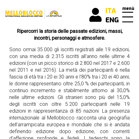
menù
ITA
ENG
Ripercorri la storia delle passate edizioni, massi,
scopri
incontri, personaggi e atmosfere.
cos’è
Melloblocco
Sono ormai 35.000 gli iscritti registrati alle 19 edizioni,
con una media di 2.315 iscritti all'anno nelle ultime 4
edizioni (con un picco storico di 2.800 nel 2017 e 2.600
news
nel 2011 e nel 2016). La metà dei partecipanti è nella
come
fascia di età tra i 20 ei 30 anni e l'80% tra i 20 ei 40 anni;
arrivare
le donne rappresentano oltre 25,0 % dei partecipanti, in
continuo incremento e stabilmente attorno al 30,0%
buone
nelle ultime edizioni. Gli stranieri sono più del 15,0%
pratiche
degli iscritti con oltre 5.200 partecipanti nelle 19
edizioni in rappresentanza di 85 nazioni. La presenza
internazionale al Melloblocco racconta una geografia
mello
dell'arrampicata europea e mondiale che si è andata
history
definendo edizione dopo edizione, con correnti
i
d'affezione profonde e fedeli. I tedeschi sono la