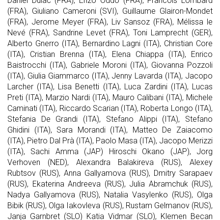
Daniel Dulac (FRA), Enzo Oddo (FRA), Francois Lombard
(FRA), Giuliano Cameroni (SVI), Guillaume Glairon-Mondet
(FRA), Jerome Meyer (FRA), Liv Sansoz (FRA), Mélissa le
Nevé (FRA), Sandrine Levet (FRA), Toni Lamprecht (GER),
Alberto Gnerro (ITA), Bernardino Lagni (ITA), Christian Core
(ITA), Cristian Brenna (ITA), Elena Chiappa (ITA), Enrico
Baistrocchi (ITA), Gabriele Moroni (ITA), Giovanna Pozzoli
(ITA), Giulia Giammarco (ITA), Jenny Lavarda (ITA), Jacopo
Larcher (ITA), Lisa Benetti (ITA), Luca Zardini (ITA), Lucas
Preti (ITA), Marzio Nardi (ITA), Mauro Calibani (ITA), Michele
Caminati (ITA), Riccardo Scarian (ITA), Roberta Longo (ITA),
Stefania De Grandi (ITA), Stefano Alippi (ITA), Stefano
Ghidini (ITA), Sara Morandi (ITA), Matteo De Zaiacomo
(ITA), Pietro Dal Prà (ITA), Paolo Masa (ITA), Jacopo Merizzi
(ITA), Sachi Amma (JAP) Hiroschi Okano (JAP), Jorg
Verhoven (NED), Alexandra Balakireva (RUS), Alexey
Rubtsov (RUS), Anna Gallyamova (RUS), Dmitry Sarapaev
(RUS), Ekaterina Andreeva (RUS), Julia Abramchuk (RUS),
Nadya Gallyamova (RUS), Natalia Vasylenko (RUS), Olga
Bibik (RUS), Olga Iakovleva (RUS), Rustam Gelmanov (RUS),
Janja Garnbret (SLO) Katia Vidmar (SLO), Klemen Becan