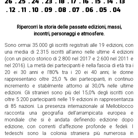
26
25
24
23
18
17
16
15
14
13
12
11
10
09
08
07
06
05
04
Ripercorri la storia delle passate edizioni, massi,
incontri, personaggi e atmosfere.
Sono ormai 35.000 gli iscritti registrati alle 19 edizioni, con
una media di 2.315 iscritti all'anno nelle ultime 4 edizioni
(con un picco storico di 2.800 nel 2017 e 2.600 nel 2011 e
nel 2016). La metà dei partecipanti è nella fascia di età tra i
20 ei 30 anni e l'80% tra i 20 ei 40 anni; le donne
rappresentano oltre 25,0 % dei partecipanti, in continuo
incremento e stabilmente attorno al 30,0% nelle ultime
edizioni. Gli stranieri sono più del 15,0% degli iscritti con
oltre 5.200 partecipanti nelle 19 edizioni in rappresentanza
di 85 nazioni. La presenza internazionale al Melloblocco
racconta una geografia dell'arrampicata europea e
mondiale che si è andata definendo edizione dopo
edizione, con correnti d'affezione profonde e fedeli. I
tedeschi sono la colonia straniera più numerosa in