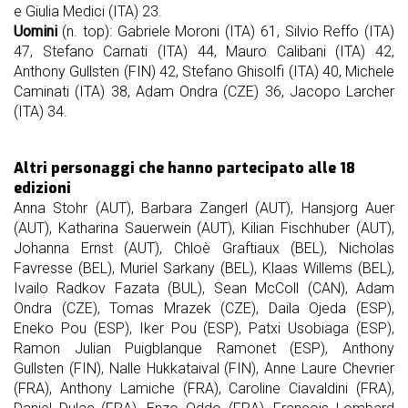
e Giulia Medici (ITA) 23.
Uomini
(n. top): Gabriele Moroni (ITA) 61, Silvio Reffo (ITA)
47, Stefano Carnati (ITA) 44, Mauro Calibani (ITA) 42,
Anthony Gullsten (FIN) 42, Stefano Ghisolfi (ITA) 40, Michele
Caminati (ITA) 38, Adam Ondra (CZE) 36, Jacopo Larcher
(ITA) 34.
Altri personaggi che hanno partecipato alle 18
edizioni
Anna Stohr (AUT), Barbara Zangerl (AUT), Hansjorg Auer
(AUT), Katharina Sauerwein (AUT), Kilian Fischhuber (AUT),
Johanna Ernst (AUT), Chloè Graftiaux (BEL), Nicholas
Favresse (BEL), Muriel Sarkany (BEL), Klaas Willems (BEL),
Ivailo Radkov Fazata (BUL), Sean McColl (CAN), Adam
Ondra (CZE), Tomas Mrazek (CZE), Daila Ojeda (ESP),
Eneko Pou (ESP), Iker Pou (ESP), Patxi Usobiaga (ESP),
Ramon Julian Puigblanque Ramonet (ESP), Anthony
Gullsten (FIN), Nalle Hukkataival (FIN), Anne Laure Chevrier
(FRA), Anthony Lamiche (FRA), Caroline Ciavaldini (FRA),