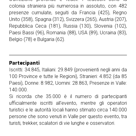
nostri
colonia straniera più numerosa in assoluto, con 482
sponsor
presenze cumulate, seguiti da Francia (425), Regno
Unito (358), Spagna (312), Svizzera (265), Austria (207),
accoglienza
Repubblica Ceca (181), Russia (130), Slovenia (102),
Paesi Bassi (96), Romania (88), USA (89), Ucraina (83),
Belgio (78) e Bulgaria (62).
regolamento
Partecipanti
Iscritti: 34.845, Italiani: 29.849 (provenienti negli anni da
100 Province e tutte le Regioni), Stranieri: 4.852 (da 85
Paesi), Donne: 8.982, Uomini: 28.863, Presenze in Valle:
140.000.
Si ricorda che 35.000 è il numero di partecipanti
ufficialmente iscritti all'evento, mentre gli operatori
turistici e le autorità locali hanno stimato circa 140.000
persone che sono venuti in Valle per questo evento, tra
turisti, trekker, scalatori di vie lunghe e osservatori.