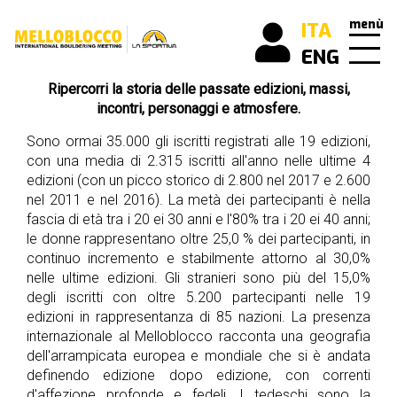
menù
ITA
ENG
Ripercorri la storia delle passate edizioni, massi,
scopri
incontri, personaggi e atmosfere.
cos’è
Melloblocco
Sono ormai 35.000 gli iscritti registrati alle 19 edizioni,
con una media di 2.315 iscritti all'anno nelle ultime 4
edizioni (con un picco storico di 2.800 nel 2017 e 2.600
news
nel 2011 e nel 2016). La metà dei partecipanti è nella
come
fascia di età tra i 20 ei 30 anni e l'80% tra i 20 ei 40 anni;
arrivare
le donne rappresentano oltre 25,0 % dei partecipanti, in
continuo incremento e stabilmente attorno al 30,0%
buone
nelle ultime edizioni. Gli stranieri sono più del 15,0%
pratiche
degli iscritti con oltre 5.200 partecipanti nelle 19
edizioni in rappresentanza di 85 nazioni. La presenza
internazionale al Melloblocco racconta una geografia
mello
dell'arrampicata europea e mondiale che si è andata
history
definendo edizione dopo edizione, con correnti
i
d'affezione profonde e fedeli. I tedeschi sono la