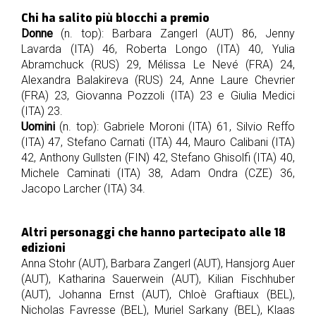
Chi ha salito più blocchi a premio
Donne
(n. top): Barbara Zangerl (AUT) 86, Jenny
Lavarda (ITA) 46, Roberta Longo (ITA) 40, Yulia
Abramchuck (RUS) 29, Mélissa Le Nevé (FRA) 24,
Alexandra Balakireva (RUS) 24, Anne Laure Chevrier
(FRA) 23, Giovanna Pozzoli (ITA) 23 e Giulia Medici
(ITA) 23.
Uomini
(n. top): Gabriele Moroni (ITA) 61, Silvio Reffo
(ITA) 47, Stefano Carnati (ITA) 44, Mauro Calibani (ITA)
42, Anthony Gullsten (FIN) 42, Stefano Ghisolfi (ITA) 40,
Michele Caminati (ITA) 38, Adam Ondra (CZE) 36,
Jacopo Larcher (ITA) 34.
Altri personaggi che hanno partecipato alle 18
edizioni
Anna Stohr (AUT), Barbara Zangerl (AUT), Hansjorg Auer
(AUT), Katharina Sauerwein (AUT), Kilian Fischhuber
(AUT), Johanna Ernst (AUT), Chloè Graftiaux (BEL),
Nicholas Favresse (BEL), Muriel Sarkany (BEL), Klaas