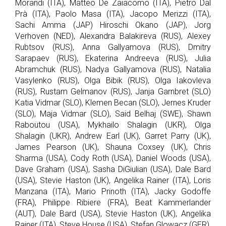
Morandi (ITA), Matteo De Zaiacomo (ITA), Pietro Dal
Prà (ITA), Paolo Masa (ITA), Jacopo Merizzi (ITA),
Sachi Amma (JAP) Hiroschi Okano (JAP), Jorg
Verhoven (NED), Alexandra Balakireva (RUS), Alexey
Rubtsov (RUS), Anna Gallyamova (RUS), Dmitry
Sarapaev (RUS), Ekaterina Andreeva (RUS), Julia
Abramchuk (RUS), Nadya Gallyamova (RUS), Natalia
Vasylenko (RUS), Olga Bibik (RUS), Olga Iakovleva
(RUS), Rustam Gelmanov (RUS), Janja Garnbret (SLO)
Katia Vidmar (SLO), Klemen Becan (SLO), Jernes Kruder
(SLO), Maja Vidmar (SLO), Said Belhaj (SWE), Shawn
Raboutou (USA), Mykhailo Shalagin (UKR), Olga
Shalagin (UKR), Andrew Earl (UK), Garret Parry (UK),
James Pearson (UK), Shauna Coxsey (UK), Chris
Sharma (USA), Cody Roth (USA), Daniel Woods (USA),
Dave Graham (USA), Sasha DiGiulian (USA), Dale Bard
(USA), Stevie Haston (UK), Angelika Rainer (ITA), Loris
Manzana (ITA), Mario Prinoth (ITA), Jacky Godoffe
(FRA), Philippe Ribiere (FRA), Beat Kammerlander
(AUT), Dale Bard (USA), Stevie Haston (UK), Angelika
Rainer (ITA), Steve House (USA), Stefan Glowacz (GER),