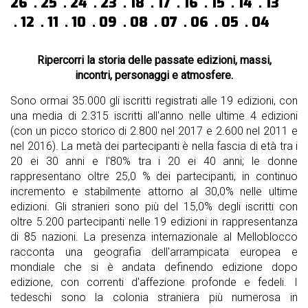
26
25
24
23
18
17
16
15
14
13
12
11
10
09
08
07
06
05
04
Ripercorri la storia delle passate edizioni, massi,
incontri, personaggi e atmosfere.
Sono ormai 35.000 gli iscritti registrati alle 19 edizioni, con
una media di 2.315 iscritti all'anno nelle ultime 4 edizioni
(con un picco storico di 2.800 nel 2017 e 2.600 nel 2011 e
nel 2016). La metà dei partecipanti è nella fascia di età tra i
20 ei 30 anni e l'80% tra i 20 ei 40 anni; le donne
rappresentano oltre 25,0 % dei partecipanti, in continuo
incremento e stabilmente attorno al 30,0% nelle ultime
edizioni. Gli stranieri sono più del 15,0% degli iscritti con
oltre 5.200 partecipanti nelle 19 edizioni in rappresentanza
di 85 nazioni. La presenza internazionale al Melloblocco
racconta una geografia dell'arrampicata europea e
mondiale che si è andata definendo edizione dopo
edizione, con correnti d'affezione profonde e fedeli. I
tedeschi sono la colonia straniera più numerosa in