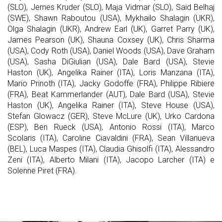
(SLO), Jernes Kruder (SLO), Maja Vidmar (SLO), Said Belhaj
(SWE), Shawn Raboutou (USA), Mykhailo Shalagin (UKR),
Olga Shalagin (UKR), Andrew Earl (UK), Garret Parry (UK),
James Pearson (UK), Shauna Coxsey (UK), Chris Sharma
(USA), Cody Roth (USA), Daniel Woods (USA), Dave Graham
(USA), Sasha DiGiulian (USA), Dale Bard (USA), Stevie
Haston (UK), Angelika Rainer (ITA), Loris Manzana (ITA),
Mario Prinoth (ITA), Jacky Godoffe (FRA), Philippe Ribiere
(FRA), Beat Kammerlander (AUT), Dale Bard (USA), Stevie
Haston (UK), Angelika Rainer (ITA), Steve House (USA),
Stefan Glowacz (GER), Steve McLure (UK), Urko Cardona
(ESP), Ben Rueck (USA), Antonio Rossi (ITA), Marco
Scolaris (ITA), Caroline Ciavaldini (FRA), Sean Villanueva
(BEL), Luca Maspes (ITA), Claudia Ghisolfi (ITA), Alessandro
Zeni (ITA), Alberto Milani (ITA), Jacopo Larcher (ITA) e
Solenne Piret (FRA).