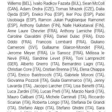
Willems (BEL), Ivailo Radkov Fazata (BUL), Sean McColl
(CAN), Adam Ondra (CZE), Tomas Mrazek (CZE), Daila
Ojeda (ESP), Eneko Pou (ESP), Iker Pou (ESP), Patxi
Usobiaga (ESP), Ramon Julian Puigblanque Ramonet
(ESP), Anthony Gullsten (FIN), Nalle Hukkataival (FIN),
Anne Laure Chevrier (FRA), Anthony Lamiche (FRA),
Caroline Ciavaldini (FRA), Daniel Dulac (FRA), Enzo
Oddo (FRA), Francois Lombard (FRA), Giuliano
Cameroni (SVI), Guillaume Glairon-Mondet (FRA),
Jerome Meyer (FRA), Liv Sansoz (FRA), Mélissa le
Nevé (FRA), Sandrine Levet (FRA), Toni Lamprecht
(GER), Alberto Gnerro (ITA), Bernardino Lagni (ITA),
Christian Core (ITA), Cristian Brenna (ITA), Elena Chiappa
(ITA), Enrico Baistrocchi (ITA), Gabriele Moroni (ITA),
Giovanna Pozzoli (ITA), Giulia Giammarco (ITA), Jenny
Lavarda (ITA), Jacopo Larcher (ITA), Lisa Benetti (ITA),
Luca Zardini (ITA), Lucas Preti (ITA), Marzio Nardi (ITA),
Mauro Calibani (ITA), Michele Caminati (ITA), Riccardo
Scarian (ITA), Roberta Longo (ITA), Stefania De Grandi
(ITA), Stefano Alippi (ITA), Stefano Ghidini (ITA), Sara