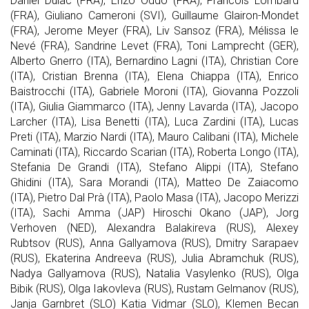
Daniel Dulac (FRA), Enzo Oddo (FRA), Francois Lombard
(FRA), Giuliano Cameroni (SVI), Guillaume Glairon-Mondet
(FRA), Jerome Meyer (FRA), Liv Sansoz (FRA), Mélissa le
Nevé (FRA), Sandrine Levet (FRA), Toni Lamprecht (GER),
Alberto Gnerro (ITA), Bernardino Lagni (ITA), Christian Core
(ITA), Cristian Brenna (ITA), Elena Chiappa (ITA), Enrico
Baistrocchi (ITA), Gabriele Moroni (ITA), Giovanna Pozzoli
(ITA), Giulia Giammarco (ITA), Jenny Lavarda (ITA), Jacopo
Larcher (ITA), Lisa Benetti (ITA), Luca Zardini (ITA), Lucas
Preti (ITA), Marzio Nardi (ITA), Mauro Calibani (ITA), Michele
Caminati (ITA), Riccardo Scarian (ITA), Roberta Longo (ITA),
Stefania De Grandi (ITA), Stefano Alippi (ITA), Stefano
Ghidini (ITA), Sara Morandi (ITA), Matteo De Zaiacomo
(ITA), Pietro Dal Prà (ITA), Paolo Masa (ITA), Jacopo Merizzi
(ITA), Sachi Amma (JAP) Hiroschi Okano (JAP), Jorg
Verhoven (NED), Alexandra Balakireva (RUS), Alexey
Rubtsov (RUS), Anna Gallyamova (RUS), Dmitry Sarapaev
(RUS), Ekaterina Andreeva (RUS), Julia Abramchuk (RUS),
Nadya Gallyamova (RUS), Natalia Vasylenko (RUS), Olga
Bibik (RUS), Olga Iakovleva (RUS), Rustam Gelmanov (RUS),
Janja Garnbret (SLO) Katia Vidmar (SLO), Klemen Becan