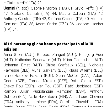
e Giulia Medici (ITA) 23.
Uomini
(n. top): Gabriele Moroni (ITA) 61, Silvio Reffo (ITA)
47, Stefano Carnati (ITA) 44, Mauro Calibani (ITA) 42,
Anthony Gullsten (FIN) 42, Stefano Ghisolfi (ITA) 40, Michele
Caminati (ITA) 38, Adam Ondra (CZE) 36, Jacopo Larcher
(ITA) 34.
Altri personaggi che hanno partecipato alle 18
edizioni
Anna Stohr (AUT), Barbara Zangerl (AUT), Hansjorg Auer
(AUT), Katharina Sauerwein (AUT), Kilian Fischhuber (AUT),
Johanna Ernst (AUT), Chloè Graftiaux (BEL), Nicholas
Favresse (BEL), Muriel Sarkany (BEL), Klaas Willems (BEL),
Ivailo Radkov Fazata (BUL), Sean McColl (CAN), Adam
Ondra (CZE), Tomas Mrazek (CZE), Daila Ojeda (ESP),
Eneko Pou (ESP), Iker Pou (ESP), Patxi Usobiaga (ESP),
Ramon Julian Puigblanque Ramonet (ESP), Anthony
Gullsten (FIN), Nalle Hukkataival (FIN), Anne Laure Chevrier
(FRA), Anthony Lamiche (FRA), Caroline Ciavaldini (FRA),