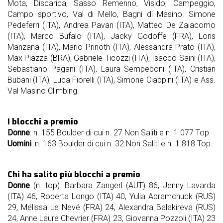
Mota, Discarica, Sasso Remenno, Visido, Campeggio,
Campo sportivo, Val di Mello, Bagni di Masino. Simone
Pedeferri (ITA), Andrea Pavan (ITA), Matteo De Zaiacomo
(ITA), Marco Bufalo (ITA), Jacky Godoffe (FRA), Loris
Manzana (ITA), Mario Prinoth (ITA), Alessandra Prato (ITA),
Max Piazza (BRA), Gabriele Ticozzi (ITA), Isacco Saini (ITA),
Sebastiano Pagani (ITA), Laura Sempeboni (ITA), Cristian
Bubani (ITA), Luca Fiorelli (ITA), Simone Ciappini (ITA) e Ass.
Val Masino Climbing.
I blocchi a premio
Donne
: n. 155 Boulder di cui n. 27 Non Saliti e n. 1.077 Top.
Uomini
: n. 163 Boulder di cui n. 32 Non Saliti e n. 1.818 Top.
Chi ha salito più blocchi a premio
Donne
(n. top): Barbara Zangerl (AUT) 86, Jenny Lavarda
(ITA) 46, Roberta Longo (ITA) 40, Yulia Abramchuck (RUS)
29, Mélissa Le Nevé (FRA) 24, Alexandra Balakireva (RUS)
24, Anne Laure Chevrier (FRA) 23, Giovanna Pozzoli (ITA) 23